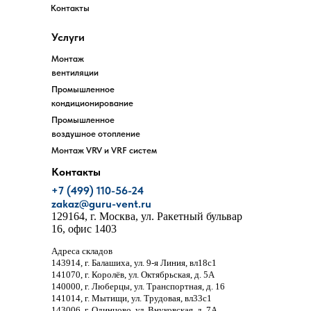
Контакты
Услуги
Монтаж
вентиляции
Промышленное
кондиционирование
Промышленное
воздушное отопление
Монтаж VRV и VRF систем
Контакты
+7 (499) 110-56-24
zakaz@guru-vent.ru
129164
, г.
Москва
,
ул. Ракетный бульвар
16, офис 1403
Адреса складов
143914
, г.
Балашиха
,
ул. 9-я Линия, вл18с1
141070
, г.
Королёв
,
ул. Октябрьская, д. 5А
140000
, г.
Люберцы
,
ул. Транспортная, д. 16
141014
, г.
Мытищи
,
ул. Трудовая, вл33с1
143006
, г.
Одинцово
,
ул. Внуковская, д. 7А