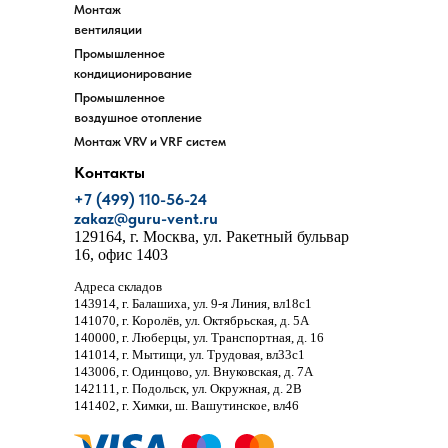
Монтаж
вентиляции
Промышленное
кондиционирование
Промышленное
воздушное отопление
Монтаж VRV и VRF систем
Контакты
+7 (499) 110-56-24
zakaz@guru-vent.ru
129164
, г.
Москва
,
ул. Ракетный бульвар
16, офис 1403
Адреса складов
143914
, г.
Балашиха
,
ул. 9-я Линия, вл18с1
141070
, г.
Королёв
,
ул. Октябрьская, д. 5А
140000
, г.
Люберцы
,
ул. Транспортная, д. 16
141014
, г.
Мытищи
,
ул. Трудовая, вл33с1
143006
, г.
Одинцово
,
ул. Внуковская, д. 7А
142111
, г.
Подольск
,
ул. Окружная, д. 2В
141402
, г.
Химки
,
ш. Вашутинское, вл46