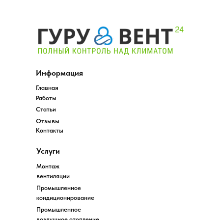
Мы предлагаем своим клиентам только
высококачественное и сертифицированное
оборудование от ведущих производителей. Все
системы вентиляции перед установкой проходят
строгий контроль качества и соответствуют всем
Информация
нормам и стандартам безопасности. Кроме того,
Главная
клиенты могут рассчитывать на
профессиональное обслуживание и техническую
Работы
поддержку на всех этапах работы с системой.
Статьи
Мы предлагаем своим клиентам только
Отзывы
высококачественное и сертифицированное
Контакты
оборудование от ведущих производителей. Все
системы вентиляции перед установкой проходят
строгий контроль качества и соответствуют всем
Услуги
нормам и стандартам безопасности. Кроме того,
Монтаж
клиенты могут рассчитывать на
вентиляции
профессиональное обслуживание и техническую
поддержку на всех этапах работы с системой.
Промышленное
кондиционирование
Промышленное
воздушное отопление