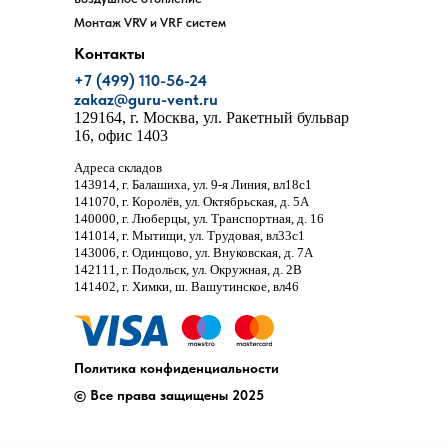
Монтаж VRV и VRF систем
ОБСЛУЖИВАНИЕ
КОНДИЦИОНИРОВАНИЯ В ОФИСЕ
Контакты
+7 (499) 110-56-24
Процесс установки начинается с
zakaz@guru-vent.ru
проектирования системы, где учитываются все
129164
, г.
Москва
,
ул. Ракетный бульвар
особенности офисного помещения: площадь,
16, офис 1403
количество рабочих мест, наличие электронного
оборудования и другие параметры.
Адреса складов
Специалисты нашей компании проводят
143914
, г.
Балашиха
,
ул. 9-я Линия, вл18с1
тщательный расчет необходимой
141070
, г.
Королёв
,
ул. Октябрьская, д. 5А
производительности системы, определяют тип и
140000
, г.
Люберцы
,
ул. Транспортная, д. 16
размеры воздуховодов, вентиляционных блоков и
141014
, г.
Мытищи
,
ул. Трудовая, вл33с1
фильтров, чтобы система вентиляции работала
143006
, г.
Одинцово
,
ул. Внуковская, д. 7А
максимально эффективно и экономично.
142111
, г.
Подольск
,
ул. Окружная, д. 2В
141402
, г.
Химки
,
ш. Вашутинское, вл46
НАСТРОЙКА
Политика конфиденциальности
© Все права защищены 2025
Текст про настройку оборудования