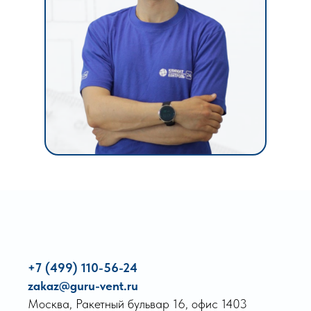
монтирования
вентиляции в офисе:
от 10 дней
ЗАКАЗАТЬ МОНТАЖ
ЭТАПЫ
РАБОТ
КОНСУЛЬТАЦИЯ
Определяем концепцию,
уточняем информацию
для предварительного
+7 (499) 110-56-24
расчета.
zakaz@guru-vent.ru
РАСЧЁТ
Москва, Ракетный бульвар 16, офис 1403
Предоставляем