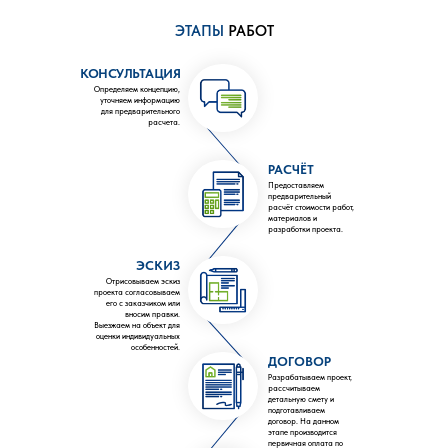
ЭТАПЫ
РАБОТ
КОНСУЛЬТАЦИЯ
Определяем концепцию,
уточняем информацию
для предварительного
расчета.
РАСЧЁТ
Предоставляем
предварительный
расчёт стоимости работ,
материалов и
разработки проекта.
ЭСКИЗ
Отрисовываем эскиз
проекта согласовываем
его с заказчиком или
вносим правки.
Выезжаем на объект для
оценки индивидуальных
особенностей.
ДОГОВОР
Разрабатываем проект,
рассчитываем
детальную смету и
подготавливаем
договор. На данном
этапе производится
первичная оплата по