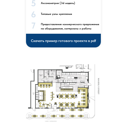
5
Аксонометрия (3d модель)
6
Типовые узлы крепления
7
Предоставление коммерческого предложения
на оборудование, материалы и работы
Скачать пример готового проекта в pdf