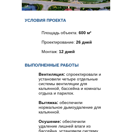
Длительность
разработки проекта:
УСЛОВИЯ ПРОЕКТА
от 25 дней
Площадь объекта:
600 м²
Проектирование:
26 дней
Монтаж:
12 дней
Приточная система вентиляции обеспечивает
постоянный приток свежего воздуха извне,
ВЫПОЛНЕННЫЕ РАБОТЫ
очищает его от пыли, загрязнений и возможных
Вентиляция:
спроектировали и
вирусов, а также регулирует уровень влажности
установили четыре отдельные
и температуры в помещении, что крайне важно
системы вентиляции для
для поддержания здоровья и работоспособности
кальянной, бассейна и комнаты
человека.
отдыха и парилок.
Приточная система вентиляции обеспечивает
постоянный приток свежего воздуха извне,
Вытяжка:
обеспечили
очищает его от пыли, загрязнений и возможных
нормальное дымоудаление для
кальянной.
вирусов, а также регулирует уровень влажности
и температуры в помещении, что крайне важно
Осушение:
обеспечили
для поддержания здоровья и работоспособности
удаление лишней влаги из
человека.
бассейна, установили систему