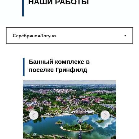
НАШИ РАБОТЫ
Процесс установки начинается с
проектирования системы, где учитываются все
особенности офисного помещения: площадь,
количество рабочих мест, наличие электронного
оборудования и другие параметры.
Специалисты нашей компании проводят
тщательный расчет необходимой
производительности системы, определяют тип и
размеры воздуховодов, вентиляционных блоков и
фильтров, чтобы система вентиляции работала
Банный комплекс в
максимально эффективно и экономично.
посёлке Гринфилд
Стоимость
проектирования
вентиляции в офисе:
от 200₽ за м²