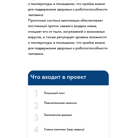
и температуры в помещении, что крайне важно
для поддержания здоровья и работоспособности
человека.
Приточная система вентиляции обеспечивает
постоянный приток свежего воздуха извне,
очищает его от пыли, загрязнений и возможных
вирусов, а также регулирует уровень влажности
и температуры в помещении, что крайне важно
для поддержания здоровья и работоспособности
человека.
Что входит в проект
1
Титульный лист
2
Пояснительная записка
3
Технические данные
4
Схема монтажа (вид сверху)