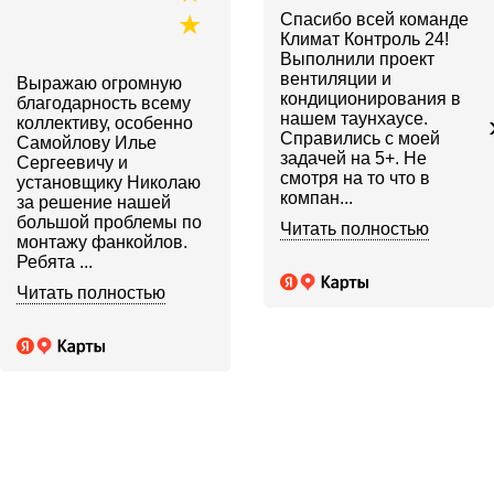
★
Спасибо всей команде
Климат Контроль 24!
Выполнили проект
вентиляции и
Выражаю огромную
кондиционирования в
благодарность всему
нашем таунхаусе.
коллективу, особенно
Справились с моей
Самойлову Илье
задачей на 5+. Не
Сергеевичу и
смотря на то что в
установщику Николаю
компан...
за решение нашей
большой проблемы по
Читать полностью
монтажу фанкойлов.
Ребята ...
Читать полностью
Наша команда экспертов гарантирует высокое
качество и соответствие работ проектным
решениям, обеспечивая безопасность и
соблюдение сроков.
Описание потребностей данного типа
объектов:
Много посетителей
Много запахов