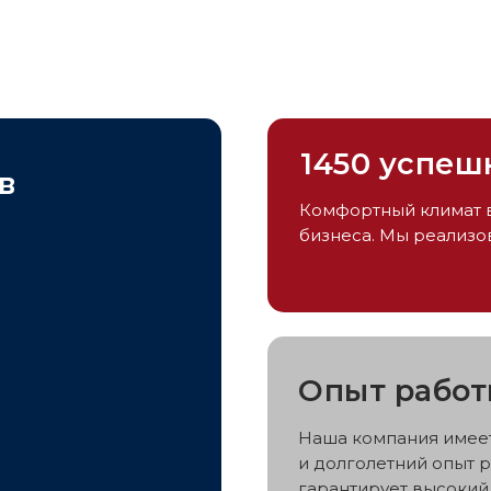
1450 успеш
в
Комфортный климат в
бизнеса. Мы реализов
Опыт работ
Наша компания имее
и долголетний опыт р
гарантирует высокий