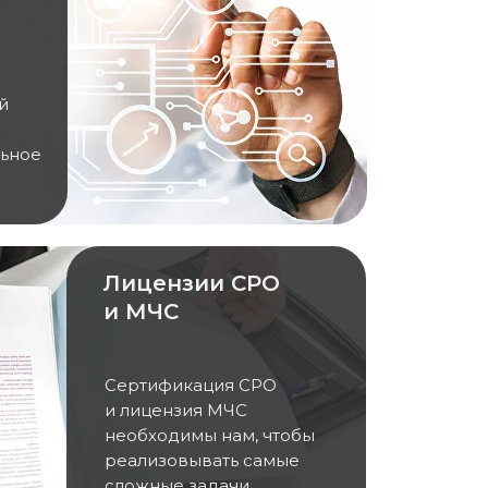
й
льное
Лицензии СРО
и МЧС
Сертификация СРО
и лицензия МЧС
необходимы нам, чтобы
реализовывать самые
сложные задачи