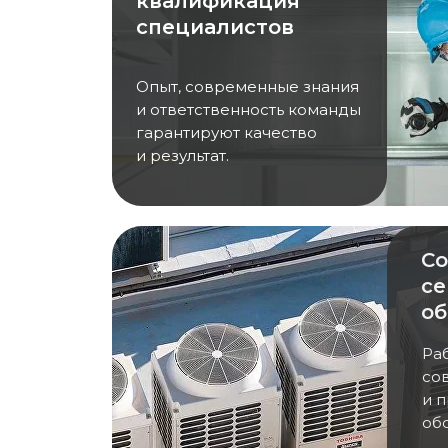
квалификация
специалистов
Опыт, современные знания
и ответственность команды
гарантируют качество
и результат.
С
с
об
Ра
со
и 
об