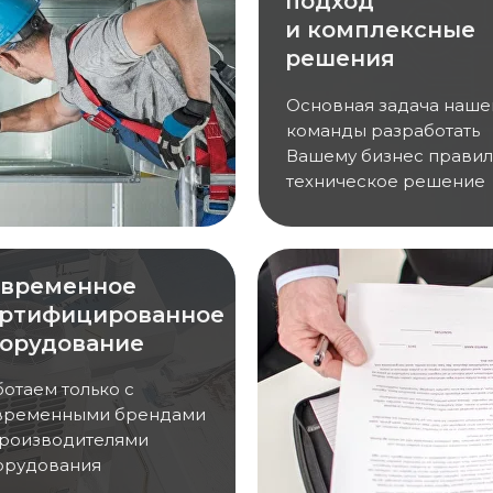
подход
и комплексные
решения
Основная задача наше
команды разработать
Вашему бизнес прави
техническое решение
овременное
ертифицированное
орудование
ботаем только с
временными брендами
производителями
орудования