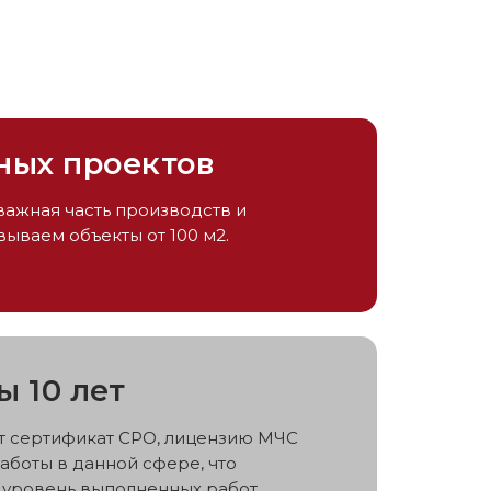
ных проектов
ажная часть производств и
ываем объекты от 100 м2.
ы 10 лет
т сертификат СРО, лицензию МЧС
аботы в данной сфере, что
 уровень выполненных работ.